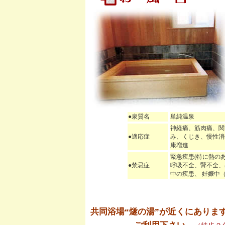
●泉質名
単純温泉
神経痛、筋肉痛、関
●適応症
み、くじき、慢性消
康増進
緊急疾患(特に熱の
●禁忌症
呼吸不全、腎不全、
中の疾患、 妊娠中
共同浴場“燧の湯”が近くにありま